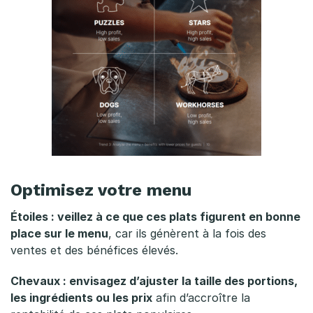
e
s
e
t
d
e
s
Optimisez votre menu
p
Étoiles : veillez à ce que ces plats figurent en bonne
r
place sur le menu
, car ils génèrent à la fois des
ventes et des bénéfices élevés.
i
x
Chevaux : envisagez d’ajuster la taille des portions,
les ingrédients ou les prix
afin d’accroître la
p