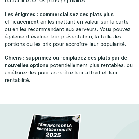
rentabilité de ces plats populaires.
l
Les énigmes : commercialisez ces plats plus
u
efficacement
en les mettant en valeur sur la carte
ou en les recommandant aux serveurs. Vous pouvez
s
également évaluer leur présentation, la taille des
b
portions ou les prix pour accroître leur popularité.
a
Chiens : supprimez ou remplacez ces plats par de
nouvelles options
potentiellement plus rentables, ou
s
améliorez-les pour accroître leur attrait et leur
p
rentabilité.
o
u
r
l