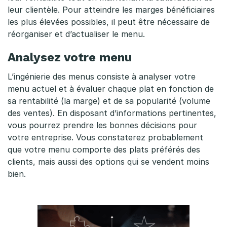
m
leur clientèle. Pour atteindre les marges bénéficiaires
les plus élevées possibles, il peut être nécessaire de
e
réorganiser et d’actualiser le menu.
n
Analysez votre menu
u
L’ingénierie des menus consiste à analyser votre
=
menu actuel et à évaluer chaque plat en fonction de
sa rentabilité (la marge) et de sa popularité (volume
b
des ventes). En disposant d’informations pertinentes,
é
vous pourrez prendre les bonnes décisions pour
votre entreprise. Vous constaterez probablement
n
que votre menu comporte des plats préférés des
é
clients, mais aussi des options qui se vendent moins
bien.
f
i
c