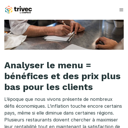
Skip
to
content
A
n
a
l
Analyser le menu =
y
bénéfices et des prix plus
s
bas pour les clients
e
r
L’époque que nous vivons présente de nombreux
défis économiques. L’inflation touche encore certains
l
pays, même si elle diminue dans certaines régions.
Plusieurs restaurants doivent chercher à maximiser
e
leur rentabilité tout en maintenant la satisfaction de