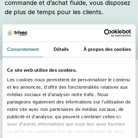
commande et d’achat fluide, vous disposez
de plus de temps pour les clients.
Téléchargez votre exemplaire dès
maintenant !
Consentement
Détails
À propos des cookies
Ce site web utilise des cookies.
Flux automatique lors de la
Les cookies nous permettent de personnaliser le contenu
facturation
et les annonces, d'offrir des fonctionnalités relatives aux
Nous avons facilité le paiement par facture.
médias sociaux et d'analyser notre trafic. Nous
partageons également des informations sur l'utilisation de
Le paiement des factures est désormais un
notre site avec nos partenaires de médias sociaux, de
processus automatisé. Nos systèmes de
publicité et d'analyse, qui peuvent combiner celles-ci
caisse enregistreuse sont faciles à intégrer
avec d'autres informations que vous leur avez fournies
aux systèmes financiers. Bien intégré, vous
ou qu'ils ont collectées lors de votre utilisation de leurs