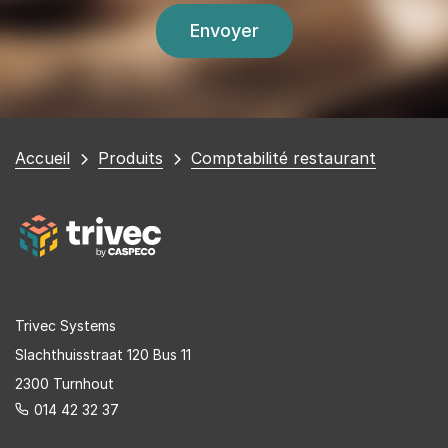
Vous
Accueil
Produits
Comptabilité restaurant
êtes
ici
Trivec Systems
Slachthuisstraat 120 Bus 11
2300 Turnhout
014 42 32 37