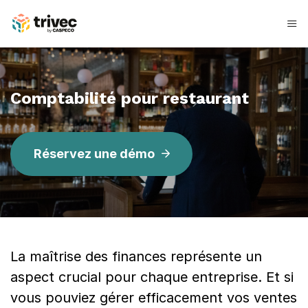
Skip
to
content
C
o
Comptabilité pour restaurant
m
p
Réservez une démo
t
a
b
i
La maîtrise des finances représente un
l
aspect crucial pour chaque entreprise. Et si
i
vous pouviez gérer efficacement vos ventes