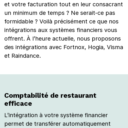
t
et votre facturation tout en leur consacrant
un minimum de temps ? Ne serait-ce pas
é
formidable ? Voilà précisément ce que nos
r
intégrations aux systèmes financiers vous
e
offrent. À l’heure actuelle, nous proposons
s
des intégrations avec Fortnox, Hogia, Visma
et Raindance.
t
a
u
r
Comptabilité de restaurant
a
efficace
n
L’intégration à votre système financier
t
permet de transférer automatiquement