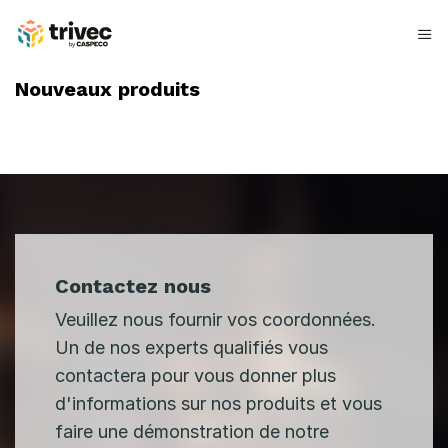
Skip
to
content
N
Nouveaux produits
o
u
v
e
a
Contactez nous
u
Veuillez nous fournir vos coordonnées.
x
Un de nos experts qualifiés vous
contactera pour vous donner plus
p
d'informations sur nos produits et vous
r
faire une démonstration de notre