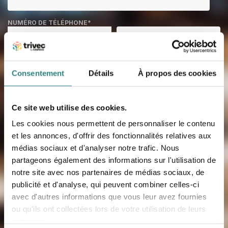
NUMÉRO DE TÉLÉPHONE
*
MESSAGE
Consentement
Détails
À propos des cookies
Ce site web utilise des cookies.
COMMENT AVEZ-VOUS CONNU TRIVEC?
*
Les cookies nous permettent de personnaliser le contenu
et les annonces, d'offrir des fonctionnalités relatives aux
médias sociaux et d'analyser notre trafic. Nous
partageons également des informations sur l'utilisation de
J'accepte que Trivec stocke et traite mes données
personnelles, tel que décrit dans
la politique de
notre site avec nos partenaires de médias sociaux, de
confidentialité.
Je peux révoquer mon
publicité et d'analyse, qui peuvent combiner celles-ci
consentement à tout moment.
avec d'autres informations que vous leur avez fournies
ou qu'ils ont collectées lors de votre utilisation de leurs
services.