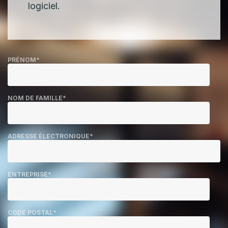
o
logiciel.
d
u
PRÉNOM
*
i
t
NOM DE FAMILLE
*
s
ADRESSE ÉLECTRONIQUE
*
ENTREPRISE
*
CODE POSTAL
*