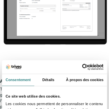
Consentement
Détails
À propos des cookies
A propos de Trivec
Trivec est un fournisseur de systèmes de caisse et de
gestion de boissons actif sur le marché européen de
Ce site web utilise des cookies.
l’hôtellerie et de la restauration. Ses solutions
Les cookies nous permettent de personnaliser le contenu
permettent d’optimiser le paiement et de simplifier la