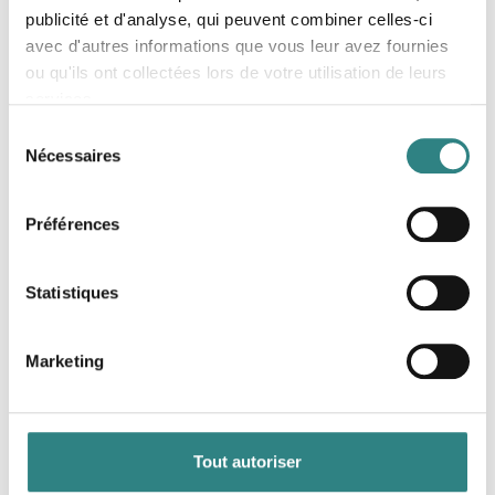
Permet de trouver facilement un table
publicité et d'analyse, qui peuvent combiner celles-ci
avec d'autres informations que vous leur avez fournies
ou qu'ils ont collectées lors de votre utilisation de leurs
services.
Sélection
Nécessaires
du
consentement
Préférences
Booktivity
Booktivity is a smart booking system for activity
Statistiques
and accommodation providers
Marketing
Tout autoriser