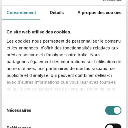
Plateforme de commande en ligne pour le secteur
de la restauration
Consentement
Détails
À propos des cookies
Ce site web utilise des cookies.
Les cookies nous permettent de personnaliser le contenu
et les annonces, d'offrir des fonctionnalités relatives aux
médias sociaux et d'analyser notre trafic. Nous
partageons également des informations sur l'utilisation de
Deliverect
notre site avec nos partenaires de médias sociaux, de
Deliverect simplifies your online order
publicité et d'analyse, qui peuvent combiner celles-ci
management so you can focus on your craft and
your customers.
avec d'autres informations que vous leur avez fournies
ou qu'ils ont collectées lors de votre utilisation de leurs
services.
Sélection
Nécessaires
du
consentement
Préférences