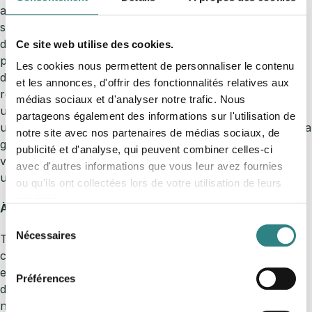
aspects liés à votre équipe : planification des horaires,
système de pointage et gestion des salaires. Toutes les
données sont centralisées dans une solution d’analyse
Ce site web utilise des cookies.
puissante et intuitive, afin que nos clients puissent
Les cookies nous permettent de personnaliser le contenu
découvrir de nouvelles opportunités pour accroître leur
et les annonces, d'offrir des fonctionnalités relatives aux
rentabilité. Un outil simple et intelligent, que vous soyez
médias sociaux et d'analyser notre trafic. Nous
un bistrot de quartier, une grande chaîne franchisée ou
partageons également des informations sur l'utilisation de
un mix entre les deux. Nous nous occupons d’améliorer la
notre site avec nos partenaires de médias sociaux, de
gestion de vos établissements, afin que vous puissiez
publicité et d'analyse, qui peuvent combiner celles-ci
vous concentrer sur ce qui importe réellement : offrir
avec d'autres informations que vous leur avez fournies
une expérience inoubliable à vos clients.
ou qu'ils ont collectées lors de votre utilisation de leurs
services.
À propos de Trivec
Sélection
Nécessaires
Trivec fait partie des fournisseurs leaders en matière de
du
caisses enregistreuses pour les restaurants, bars, clubs
consentement
et hôtels. Grâce à un large réseau de partenaires qui
Préférences
donne accès à de nombreuses intégrations connectées,
nous vous proposons des solutions efficaces et fluides