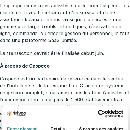
Le groupe mènera ses activités sous le nom Caspeco. Les
clients de Trivec bénéficieront d’un service et d’une
assistance locaux continus, ainsi que d’un accès à une
gamme plus large d’outils : statistiques, réservation en
ligne, commande, ou encore gestion du personnel, le tout
dans une plateforme SaaS unifiée.
La transaction devrait être finalisée début juin.
À propos de Caspeco
Caspeco est un partenaire de référence dans le secteur
de l’hôtellerie et de la restauration. Grâce à un système
de gestion complet, nous améliorons les flux d’activités et
l’expérience client pour plus de 2 500 établissements à
travers les pays scandinaves.
Caspeco
permet d’offrir un
service premium en termes de réservations, de
commandes en ligne, d’offres spéciales et d’achats sur
site. Bien entendu, nous couvrons également tous les
Consentement
Détails
À propos des cookies