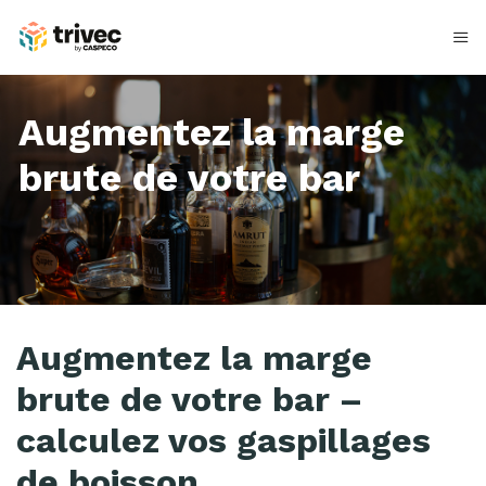
Skip
to
content
Augmentez la marge
brute de votre bar
C
Augmentez la marge
a
brute de votre bar –
l
calculez vos gaspillages
c
de boisson