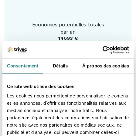
Économies potentielles totales
par an
14693 €
Gains à l'achat
5693 €
Consentement
Détails
À propos des cookies
Gains dans les facturations clients
Ce site web utilise des cookies.
9000 €
Les cookies nous permettent de personnaliser le contenu
En minimisant vos gaspillages d'alcool, vous n'avez
et les annonces, d'offrir des fonctionnalités relatives aux
pas à acheter le même nombre de bouteilles et de
médias sociaux et d'analyser notre trafic. Nous
fûts, et vous êtes payé pour chaque centilitre. Nous
partageons également des informations sur l'utilisation de
serions ravis de vous parler et de voir comment nous
notre site avec nos partenaires de médias sociaux, de
pouvons vous aider.
publicité et d'analyse, qui peuvent combiner celles-ci