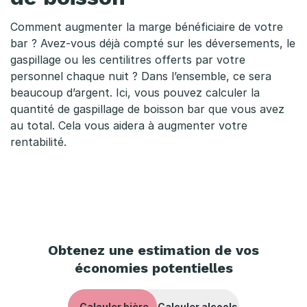
u
l
Comment augmenter la marge bénéficiaire de votre
bar ? Avez-vous déjà compté sur les déversements, le
m
gaspillage ou les centilitres offerts par votre
a
personnel chaque nuit ? Dans l’ensemble, ce sera
beaucoup d’argent. Ici, vous pouvez calculer la
r
quantité de gaspillage de boisson bar que vous avez
au total. Cela vous aidera à augmenter votre
g
rentabilité.
e
b
r
u
Obtenez une estimation de vos
t
économies potentielles
e
Calculer bière
Calculer alcools