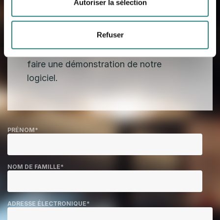
Autoriser la sélection
Veuillez nous fournir vos coordonnées.
Un de nos experts qualifiés vous
Refuser
contactera pour vous donner plus
d'informations sur nos produits et vous
faire une démonstration de notre
logiciel.
PRÉNOM
*
NOM DE FAMILLE
*
ADRESSE ÉLECTRONIQUE
*