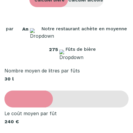
r
e
s
par
Notre restaurant achète en moyenne
An
t
a
Fûts de bière
275
u
r
Nombre moyen de litres par fûts
30 l
a
t
i
o
Le coût moyen par fût
240 €
n